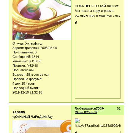
ПОКА ПРОСТО ХаЙ Лин нет.
Мы пока на ходу играем в
ролевую игру в мрачном лесу
0
Откуда:
Хитерфилд
Зарегистрирован
: 2008-08-06
Приглашений:
0
Сообщений:
1844
Уважение:
[+113/-9]
Позитив:
[+63/-8]
Пол:
Женский
Возраст:
28
[1998-02-01]
Провел на форуме:
4 дня 10 часов
Последний визит:
2011-12-10 21:32:18
Поделиться
2009-
51
Тарани
04-25 09:13:59
ღОгНеНаЯ ЧаРоДеЙкАღ
0