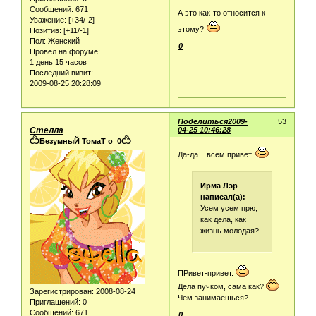
Сообщений:
671
А это как-то относится к
Уважение:
[+34/-2]
этому?
Позитив:
[+11/-1]
Пол:
Женский
0
Провел на форуме:
1 день 15 часов
Последний визит:
2009-08-25 20:28:09
Поделиться
2009-
53
Стелла
04-25 10:46:28
ѼБезумныЙ ТомаТ о_0Ѽ
Да-да... всем привет.
Ирма Лэр
написал(а):
Усем усем прю,
как дела, как
жизнь молодая?
ПРивет-привет.
Дела пучком, сама как?
Зарегистрирован
: 2008-08-24
Чем занимаешься?
Приглашений:
0
Сообщений:
671
0