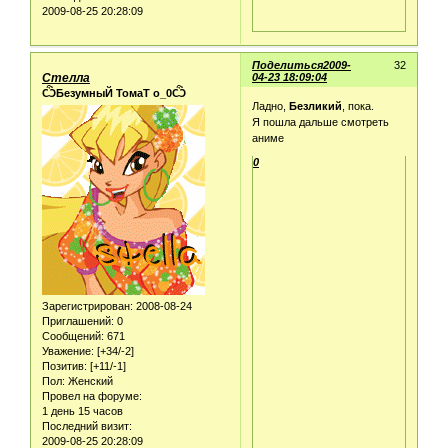
2009-08-25 20:28:09
Поделиться
2009-
32
Стелла
04-23 18:09:04
ѼБезумныЙ ТомаТ о_0Ѽ
Ладно,
Безликий
, пока.
Я пошла дальше смотреть
аниме
0
Зарегистрирован
: 2008-08-24
Приглашений:
0
Сообщений:
671
Уважение:
[+34/-2]
Позитив:
[+11/-1]
Пол:
Женский
Провел на форуме:
1 день 15 часов
Последний визит:
2009-08-25 20:28:09