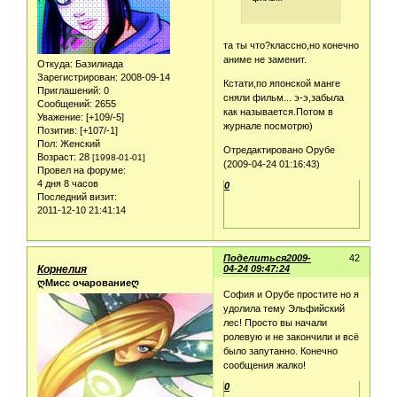
та ты что?классно,но конечно
аниме не заменит.
Откуда:
Базилиада
Зарегистрирован
: 2008-09-14
Кстати,по японской манге
Приглашений:
0
сняли фильм... э-э,забыла
Сообщений:
2655
как называется.Потом в
Уважение:
[+109/-5]
журнале посмотрю)
Позитив:
[+107/-1]
Пол:
Женский
Отредактировано Орубе
Возраст:
28
[1998-01-01]
(2009-04-24 01:16:43)
Провел на форуме:
4 дня 8 часов
0
Последний визит:
2011-12-10 21:41:14
Поделиться
2009-
42
Корнелия
04-24 09:47:24
ღМисс очарованиеღ
София и Орубе простите но я
удолила тему Эльфийский
лес! Просто вы начали
ролевую и не закончили и всё
было запутанно. Конечно
сообщения жалко!
0