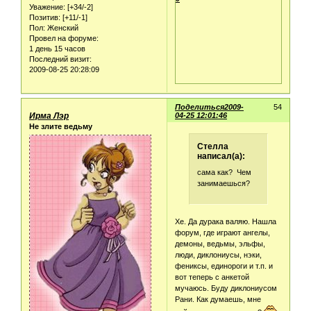
Уважение:
[+34/-2]
Позитив:
[+11/-1]
Пол:
Женский
Провел на форуме:
1 день 15 часов
Последний визит:
2009-08-25 20:28:09
Поделиться
2009-
54
Ирма Лэр
04-25 12:01:46
Не злите ведьму
Стелла
написал(а):
сама как? Чем
занимаешься?
Хе. Да дурака валяю. Нашла
форум, где играют ангелы,
демоны, ведьмы, эльфы,
люди, диклониусы, нэки,
фениксы, единороги и т.п. и
вот теперь с анкетой
мучаюсь. Буду диклониусом
Рани. Как думаешь, мне