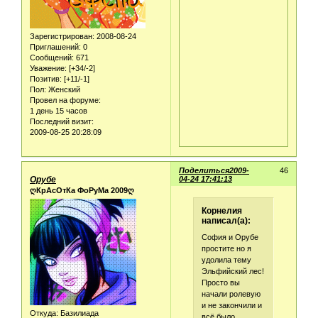
Зарегистрирован
: 2008-08-24
Приглашений:
0
Сообщений:
671
Уважение:
[+34/-2]
Позитив:
[+11/-1]
Пол:
Женский
Провел на форуме:
1 день 15 часов
Последний визит:
2009-08-25 20:28:09
Поделиться
2009-
46
Орубе
04-24 17:41:13
ღКрАсОтКа ФоРуМа 2009ღ
Корнелия
написал(а):
София и Орубе
простите но я
удолила тему
Эльфийский лес!
Просто вы
начали ролевую
и не закончили и
Откуда:
Базилиада
всё было