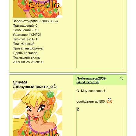
Зарегистрирован
: 2008-08-24
Приглашений:
0
Сообщений:
671
Уважение:
[+34/-2]
Позитив:
[+11/-1]
Пол:
Женский
Провел на форуме:
1 день 15 часов
Последний визит:
2009-08-25 20:28:09
Поделиться
2009-
45
Стелла
04-24 17:10:20
ѼБезумныЙ ТомаТ о_0Ѽ
О. Мну осталось 1
сообщение до 500.
0