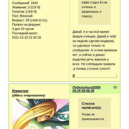
кафе отдых.Если
Сообщений:
1844
хочешь и
Уважение:
[+113/-9]
разрешишь я
Позитив:
[+63/-8]
Пол:
Женский
помогу.
Возраст:
28
[1998-02-01]
Провел на форуме:
4 дня 10 часов
Давай. я и так всё время
Последний визит:
форум очищаю. Давай я тебя
2011-12-10 21:32:18
на неделю сделаю модером,
ты удолишь только те
сообщения. А то мне времени
нет .я сейчас в домах
выделяю речь жирным у
всех. Не соблюдали правила
,а теперь столько хлопот!
0
Поделиться
2009-
50
Корнелия
04-25 09:06:38
ღМисс очарованиеღ
Стелла
написал(а):
Ролик не
проигрывается.