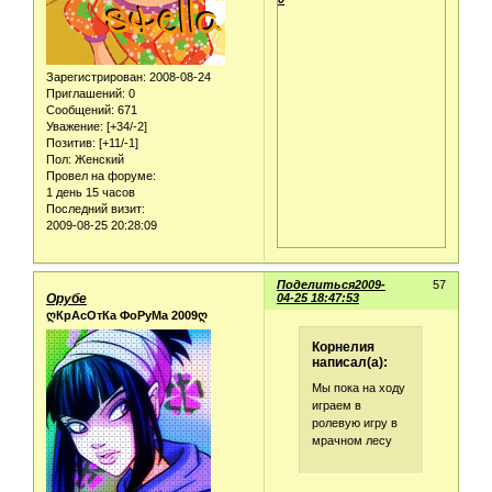
Зарегистрирован
: 2008-08-24
Приглашений:
0
Сообщений:
671
Уважение:
[+34/-2]
Позитив:
[+11/-1]
Пол:
Женский
Провел на форуме:
1 день 15 часов
Последний визит:
2009-08-25 20:28:09
Поделиться
2009-
57
Орубе
04-25 18:47:53
ღКрАсОтКа ФоРуМа 2009ღ
Корнелия
написал(а):
Мы пока на ходу
играем в
ролевую игру в
мрачном лесу