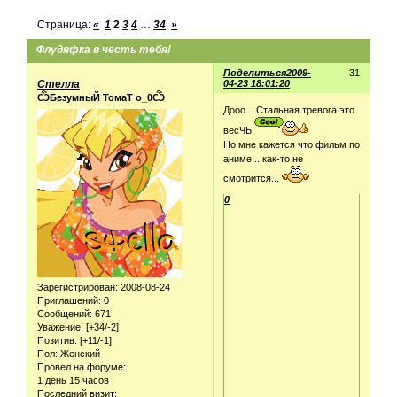
Страница:
«
1
2
3
4
…
34
»
Флудяфка в честь тебя!
Поделиться
2009-
31
Стелла
04-23 18:01:20
ѼБезумныЙ ТомаТ о_0Ѽ
Дооо... Стальная тревога это
весЧЬ
Но мне кажется что фильм по
аниме... как-то не
смотрится...
0
Зарегистрирован
: 2008-08-24
Приглашений:
0
Сообщений:
671
Уважение:
[+34/-2]
Позитив:
[+11/-1]
Пол:
Женский
Провел на форуме:
1 день 15 часов
Последний визит: