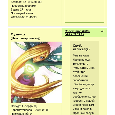
Возраст:
32
[1994-06-30]
Провел на форуме:
1 день 17 часов
Последний визит:
2013-02-05 11:49:33
Поделиться
2009-
49
Корнелия
04-25 09:03:15
ღМисс очарованиеღ
Орубе
написал(а):
Мне не жаль
Корни,ну если
только чуть-
чуть.Зато мы на
этой игре
сообщений
заработали
Эм,Корни,тогда
надо удалить
другие
сообщения,которые
говорят о нашей
игре в лесе.Там
Откуда:
Хитерфилд
у меня дома,в
Зарегистрирован
: 2008-08-06
мрачном лесу,в
Приглашений:
0