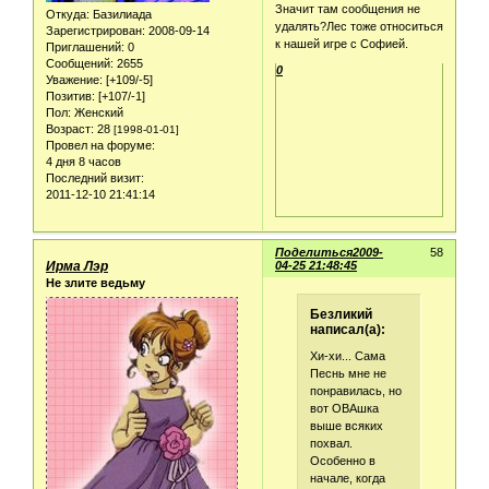
Значит там сообщения не
Откуда:
Базилиада
удалять?Лес тоже относиться
Зарегистрирован
: 2008-09-14
к нашей игре с Софией.
Приглашений:
0
Сообщений:
2655
0
Уважение:
[+109/-5]
Позитив:
[+107/-1]
Пол:
Женский
Возраст:
28
[1998-01-01]
Провел на форуме:
4 дня 8 часов
Последний визит:
2011-12-10 21:41:14
Поделиться
2009-
58
Ирма Лэр
04-25 21:48:45
Не злите ведьму
Безликий
написал(а):
Хи-хи... Сама
Песнь мне не
понравилась, но
вот ОВАшка
выше всяких
похвал.
Особенно в
начале, когда