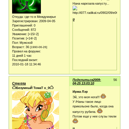
Нана нарезала капусту...
Откуда:
где-то в Междумирье
0
Зарегистрирован
: 2009-04-05
Приглашений:
0
Сообщений:
872
Уважение:
[+15/-2]
Позитив:
[+14/-2]
Пол:
Мужской
Возраст:
36
[1990-06-26]
Провел на форуме:
11 дней 1 час
Последний визит:
2010-01-18 11:34:46
Поделиться
2009-
56
Стелла
04-25 13:03:10
ѼБезумныЙ ТомаТ о_0Ѽ
Ирма Лэр
Эй, это моя нога!!!
У /Наны такое лицо
прикольоне было, когда она
капусту рубила.
Потом еще у нее слузы текли
0