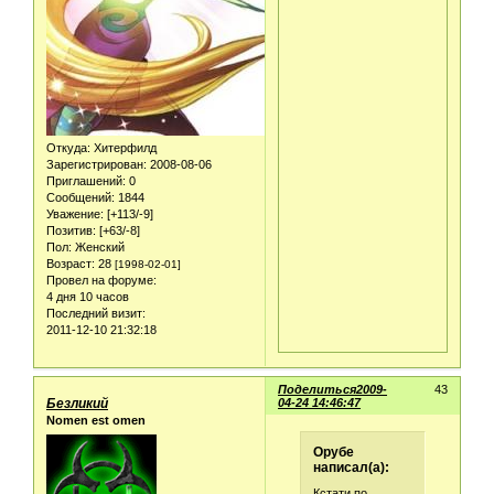
Откуда:
Хитерфилд
Зарегистрирован
: 2008-08-06
Приглашений:
0
Сообщений:
1844
Уважение:
[+113/-9]
Позитив:
[+63/-8]
Пол:
Женский
Возраст:
28
[1998-02-01]
Провел на форуме:
4 дня 10 часов
Последний визит:
2011-12-10 21:32:18
Поделиться
2009-
43
Безликий
04-24 14:46:47
Nomen est omen
Орубе
написал(а):
Кстати,по