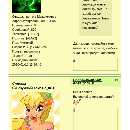
японской манге
сняли фильм... э-
э,забыла как
Откуда:
где-то в Междумирье
называется.Потом
Зарегистрирован
: 2009-04-05
в журнале
Приглашений:
0
посмотрю)
Сообщений:
872
Уважение:
[+15/-2]
Позитив:
[+14/-2]
Пол:
Мужской
Да, назови пожалуйста мне
Возраст:
36
[1990-06-26]
имена этих еретиков, чтобы я
Провел на форуме:
знал, кого предать анафеме.
11 дней 1 час
0
Последний визит:
2010-01-18 11:34:46
Поделиться
2009-
44
Стелла
04-24 17:09:11
ѼБезумныЙ ТомаТ о_0Ѽ
Всем привет.
Вы все об аниме говорите?
0