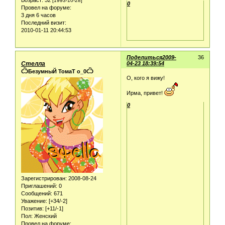
[1993-10-28]
0
Провел на форуме:
3 дня 6 часов
Последний визит:
2010-01-11 20:44:53
Поделиться
2009-
36
Стелла
04-23 18:39:54
ѼБезумныЙ ТомаТ о_0Ѽ
О, кого я вижу!
Ирма, привет!
0
Зарегистрирован
: 2008-08-24
Приглашений:
0
Сообщений:
671
Уважение:
[+34/-2]
Позитив:
[+11/-1]
Пол:
Женский
Провел на форуме: