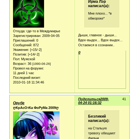
Ирма Лэр
написал(а):
Мне плохо... *в
обмороке*
Откуда:
где-то в Междумирье
Дыши, главное - дыши...
Зарегистрирован
: 2009-04-05
Вдох-выдох... Вдох-выдох...
Приглашений:
0
Сообщений:
872
Остаемся в сознании..
Уважение:
[+15/-2]
0
Позитив:
[+14/-2]
Пол:
Мужской
Возраст:
36
[1990-06-26]
Провел на форуме:
11 дней 1 час
Последний визит:
2010-01-18 11:34:46
Поделиться
2009-
41
Орубе
04-24 01:16:32
ღКрАсОтКа ФоРуМа 2009ღ
Безликий
написал(а):
на Стальую
тревогу обещают
фильм