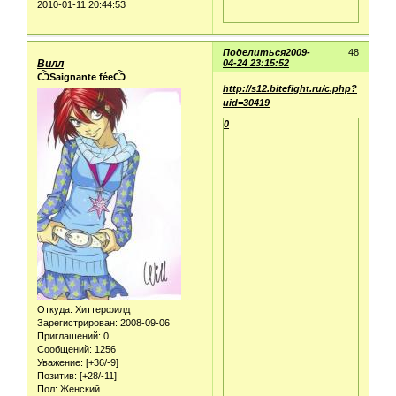
2010-01-11 20:44:53
Поделиться
2009-
48
Вилл
04-24 23:15:52
ѼSaignante féeѼ
http://s12.bitefight.ru/c.php?
uid=30419
0
Откуда:
Хиттерфилд
Зарегистрирован
: 2008-09-06
Приглашений:
0
Сообщений:
1256
Уважение:
[+36/-9]
Позитив:
[+28/-11]
Пол:
Женский