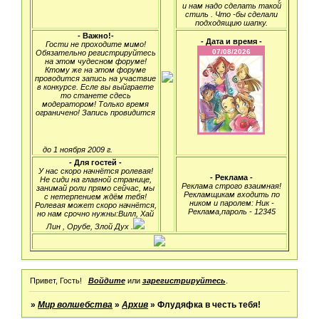
и нам надо сделать такой
стиль . Что -бы сделали
подходящию шапку.
- Важно!-
- Дата и время -
Гости не проходите мимо!
Обязательно регистрируйтесь
на этом чудесном форуме!
Ктому же на этом форуме
проводится запись на участвие
в конкурсе. Есле вы выйграете
то станете сдесь
модератором! Только время
ограничено! Запись провидится
до 1 ноября 2009 г.
- Для гостей -
У нас скоро начнётся ролевая!
- Реклама -
Не сиди на главной странице,
Реклама строго взаимная!
занимай роли прямо сейчас, мы
Рекламщикам входить по
с нетерпением ждём тебя!
ником и паролем: Ник -
Ролевая может скоро начнётся,
Реклама,пароль - 12345
но нам срочно нужны:Вилл, Хай
Лин , Орубе, Злой Дух .
Привет, Гость!
Войдите
или
зарегистрируйтесь
.
»
Мир волшебства
»
Архив
»
Флудяфка в честь тебя!