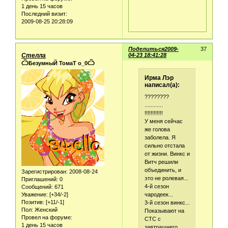
1 день 15 часов
Последний визит:
2009-08-25 20:28:09
Поделиться
2009-
37
Стелла
04-23 18:41:28
ѼБезумныЙ ТомаТ о_0Ѽ
Ирма Лэр
написал(а):
????????
............
!!!!!!!!!!!!
У меня сейчас
же голова
заболела. Я
сильно отстала
от жизни. Винкс и
Витч решили
объединить, и
Зарегистрирован
: 2008-08-24
это не ролевая...
Приглашений:
0
4-й сезон
Сообщений:
671
чародеек...
Уважение:
[+34/-2]
Позитив:
[+11/-1]
3-й сезон винкс...
Пол:
Женский
Показывают на
Провел на форуме:
СТС с
1 день 15 часов
завтрашнего