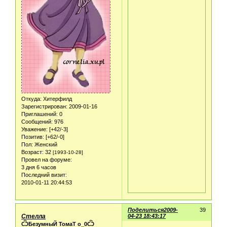
Откуда:
Хитерфилд
Зарегистрирован
: 2009-01-16
Приглашений:
0
Сообщений:
976
Уважение:
[+42/-3]
Позитив:
[+62/-0]
Пол:
Женский
Возраст:
32
[1993-10-28]
Провел на форуме:
3 дня 6 часов
Последний визит:
2010-01-11 20:44:53
Поделиться
2009-
39
Стелла
04-23 18:43:17
ѼБезумныЙ ТомаТ о_0Ѽ