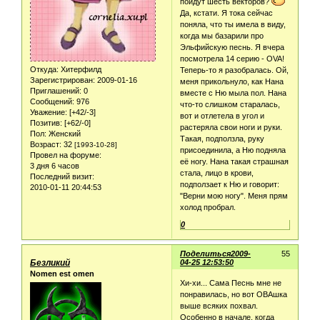
пойдут шесть векторов?
Да, кстати. Я тока сейчас
поняла, что ты имела в виду,
когда мы базарили про
Эльфийскую песнь. Я вчера
посмотрела 14 серию - OVA!
Откуда:
Хитерфилд
Теперь-то я разобралась. Ой,
Зарегистрирован
: 2009-01-16
меня прикольнуло, как Нана
Приглашений:
0
вместе с Ню мыла пол. Нана
Сообщений:
976
что-то слишком старалась,
Уважение:
[+42/-3]
вот и отлетела в угол и
Позитив:
[+62/-0]
растеряла свои ноги и руки.
Пол:
Женский
Такая, подползла, руку
Возраст:
32
[1993-10-28]
присоединила, а Ню подняла
Провел на форуме:
её ногу. Нана такая страшная
3 дня 6 часов
стала, лицо в крови,
Последний визит:
подползает к Ню и говорит:
2010-01-11 20:44:53
"Верни мою ногу". Меня прям
холод пробрал.
0
Поделиться
2009-
55
Безликий
04-25 12:53:50
Nomen est omen
Хи-хи... Сама Песнь мне не
понравилась, но вот ОВАшка
выше всяких похвал.
Особенно в начале, когда