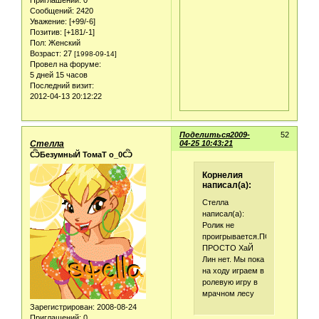
Приглашений:
0
Сообщений:
2420
Уважение:
[+99/-6]
Позитив:
[+181/-1]
Пол:
Женский
Возраст:
27
[1998-09-14]
Провел на форуме:
5 дней 15 часов
Последний визит:
2012-04-13 20:12:22
Поделиться
2009-
52
Стелла
04-25 10:43:21
ѼБезумныЙ ТомаТ о_0Ѽ
Корнелия
написал(а):
Стелла
написал(а):
Ролик не
проигрывается.ПОКА
ПРОСТО ХаЙ
Лин нет. Мы пока
на ходу играем в
ролевую игру в
мрачном лесу
Зарегистрирован
: 2008-08-24
Приглашений:
0