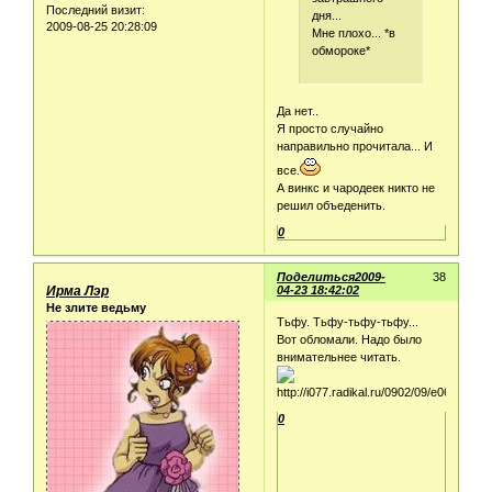
Последний визит:
дня...
2009-08-25 20:28:09
Мне плохо... *в
обмороке*
Да нет..
Я просто случайно
направильно прочитала... И
все.
А винкс и чародеек никто не
решил объеденить.
0
Поделиться
2009-
38
Ирма Лэр
04-23 18:42:02
Не злите ведьму
Тьфу. Тьфу-тьфу-тьфу...
Вот обломали. Надо было
внимательнее читать.
0