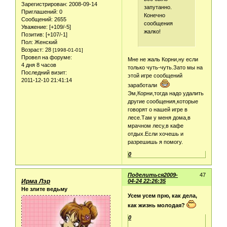
Зарегистрирован
: 2008-09-14
запутанно.
Приглашений:
0
Конечно
Сообщений:
2655
сообщения
Уважение:
[+109/-5]
жалко!
Позитив:
[+107/-1]
Пол:
Женский
Возраст:
28
[1998-01-01]
Провел на форуме:
Мне не жаль Корни,ну если
4 дня 8 часов
только чуть-чуть.Зато мы на
Последний визит:
этой игре сообщений
2011-12-10 21:41:14
заработали
Эм,Корни,тогда надо удалить
другие сообщения,которые
говорят о нашей игре в
лесе.Там у меня дома,в
мрачном лесу,в кафе
отдых.Если хочешь и
разрешишь я помогу.
0
Поделиться
2009-
47
Ирма Лэр
04-24 22:26:35
Не злите ведьму
Усем усем прю, как дела,
как жизнь молодая?
0