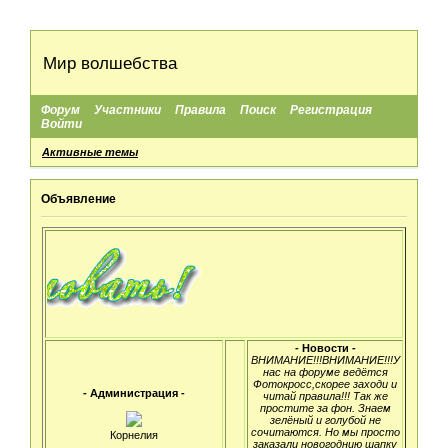
Мир волшебства
Форум
Участники
Правила
Поиск
Регистрация
Войти
Активные темы
Объявление
- Новости -
ВНИМАНИЕ!!!ВНИМАНИЕ!!!У
нас на форуме ведётся
Фотокросс,скорее заходи и
- Администрация -
читай правила!!! Так же
простите за фон. Знаем
зелёный и голубой не
сочитаются. Но мы просто
Корнелия
заказали новогоднию шапку