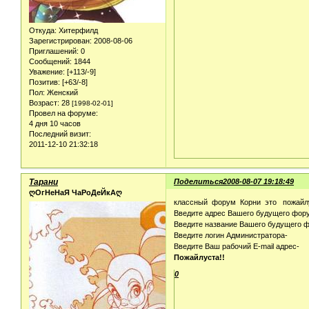
Откуда:
Хитерфилд
Зарегистрирован
: 2008-08-06
Приглашений:
0
Сообщений:
1844
Уважение:
[+113/-9]
Позитив:
[+63/-8]
Пол:
Женский
Возраст:
28
[1998-02-01]
Провел на форуме:
4 дня 10 часов
Последний визит:
2011-12-10 21:32:18
Тарани
Поделиться
2008-08-07 19:18:49
ღОгНеНаЯ ЧаРоДеЙкАღ
классный форум Корни это пожайл
Введите адрес Вашего будущего форум
Введите название Вашего будущего ф
Введите логин Администратора-
Введите Ваш рабочий E-mail адрес-
Пожайлуста!!
0