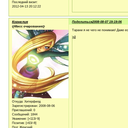
Последний визит:
2012-04-13 20:12:22
Корнелия
Поделиться
2008-08-07 19:19:06
ღМисс очарованиеღ
Тарани я не чего не понимаю! Даже е
+1
Откуда:
Хитерфилд
Зарегистрирован
: 2008-08-06
Приглашений:
0
Сообщений:
1844
Уважение:
[+113/-9]
Позитив:
[+63/-8]
Пол:
Женский