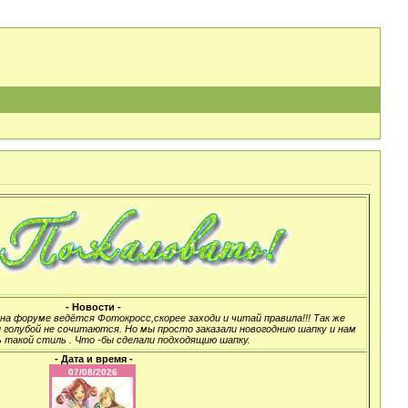
- Новости -
а форуме ведётся Фотокросс,скорее заходи и читай правила!!! Так же
 голубой не сочитаются. Но мы просто заказали новогоднию шапку и нам
 такой стиль . Что -бы сделали подходящию шапку.
- Дата и время -