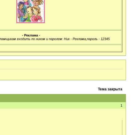
- Реклама -
ламщикам входить по ником и паролем: Ник - Реклама,пароль - 12345
Тема закрыта
1