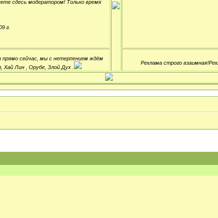
нете сдесь модератором! Только время
9 г.
ли прямо сейчас, мы с нетерпением ждём
Реклама строго взаимная!Рек
 Хай Лин , Орубе, Злой Дух .