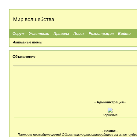
Мир волшебства
Форум
Участники
Правила
Поиск
Регистрация
Войти
Активные темы
Объявление
- Администрация -
Корнелия
- Важно!-
Гости не проходите мимо! Обязательно регистрируйтесь на этом чуде