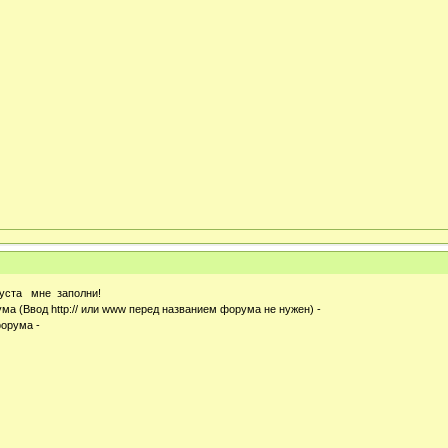
уста мне заполни!
а (Ввод http:// или www перед названием форума не нужен) -
орума -