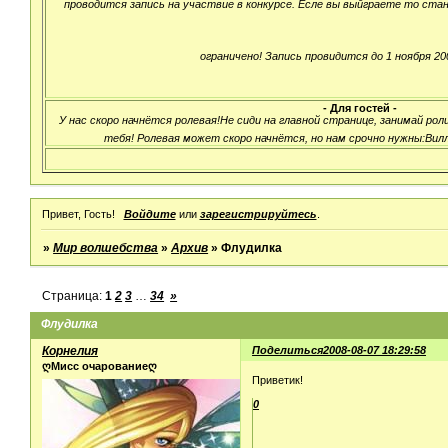
проводится запись на участвие в конкурсе. Есле вы выйграете то ста
ограничено! Запись провидится до 1 ноября 200
- Для гостей -
У нас скоро начнётся ролевая!Не сиди на главной странице, занимай ро
тебя! Ролевая может скоро начнётся, но нам срочно нужны:Вилл,
Привет, Гость!
Войдите
или
зарегистрируйтесь
.
»
Мир волшебства
»
Архив
»
Флудилка
Страница:
1
2
3
…
34
»
Флудилка
Корнелия
Поделиться
2008-08-07 18:29:58
ღМисс очарованиеღ
Приветик!
0