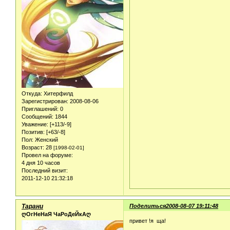
Откуда:
Хитерфилд
Зарегистрирован
: 2008-08-06
Приглашений:
0
Сообщений:
1844
Уважение:
[+113/-9]
Позитив:
[+63/-8]
Пол:
Женский
Возраст:
28
[1998-02-01]
Провел на форуме:
4 дня 10 часов
Последний визит:
2011-12-10 21:32:18
Тарани
Поделиться
2008-08-07 19:11:48
ღОгНеНаЯ ЧаРоДеЙкАღ
привет !я ща!