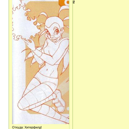
0
Откуда:
Хитерфилд!