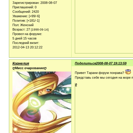
Зарегистрирован
: 2008-08-07
Приглашений:
0
Сообщений:
2420
Уважение:
[+99/-6]
Позитив:
[+181/-1]
Пол:
Женский
Возраст:
27
[1998-09-14]
Провел на форуме:
5 дней 15 часов
Последний визит:
2012-04-13 20:12:22
Корнелия
Поделиться
2008-08-07 19:13:59
ღМисс очарованиеღ
Привет Тарани форум понрава?
Представь себе мы сегодня на море п
0