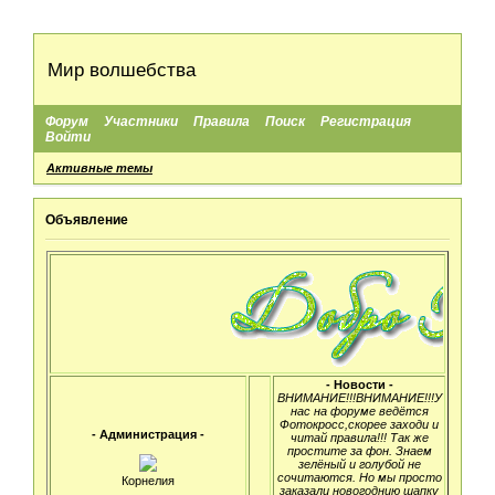
Мир волшебства
Форум
Участники
Правила
Поиск
Регистрация
Войти
Активные темы
Объявление
- Новости -
ВНИМАНИЕ!!!ВНИМАНИЕ!!!У
нас на форуме ведётся
Фотокросс,скорее заходи и
- Администрация -
читай правила!!! Так же
простите за фон. Знаем
зелёный и голубой не
сочитаются. Но мы просто
Корнелия
заказали новогоднию шапку