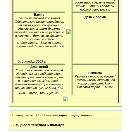
и нам надо сделать такой
стиль . Что -бы сделали
подходящию шапку.
- Важно!-
- Дата и время -
Гости не проходите мимо!
Обязательно регистрируйтесь
на этом чудесном форуме!
Ктому же на этом форуме
проводится запись на участвие
в конкурсе. Есле вы выйграете
то станете сдесь
модератором! Только время
ограничено! Запись провидится
до 1 ноября 2009 г.
- Для гостей -
У нас скоро начнётся ролевая!
- Реклама -
Не сиди на главной странице,
Реклама строго взаимная!
занимай роли прямо сейчас, мы
Рекламщикам входить по
с нетерпением ждём тебя!
ником и паролем: Ник -
Ролевая может скоро начнётся,
Реклама,пароль - 12345
но нам срочно нужны:Вилл, Хай
Лин , Орубе, Злой Дух .
Привет, Гость!
Войдите
или
зарегистрируйтесь
.
»
Мир волшебства
»
Фан-арт