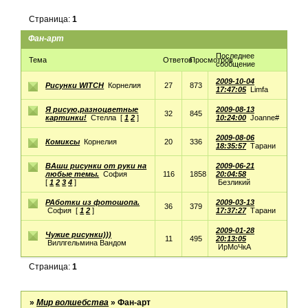
Страница:
1
Фан-арт
Последнее
Тема
Ответов
Просмотров
сообщение
2009-10-04
Рисунки WITCH
Корнелия
27
873
17:47:05
Limfa
Я рисую,разноцветные
2009-08-13
32
845
картинки!
Стелла
[
1
2
]
10:24:00
Joanne#
2009-08-06
Комиксы
Корнелия
20
336
18:35:57
Тарани
ВАши рисунки от руки на
2009-06-21
любые темы.
София
116
1858
20:04:58
[
1
2
3
4
]
Безликий
РАботки из фотошопа.
2009-03-13
36
379
София
[
1
2
]
17:37:27
Тарани
2009-01-28
Чужие рисунки)))
11
495
20:13:05
Виллгельмина Вандом
ИрМоЧкА
Страница:
1
»
Мир волшебства
»
Фан-арт