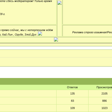
нете сдесь модератором! Только время
9 г.
ли прямо сейчас, мы с нетерпением ждём
Реклама строго взаимная!Рек
 Хай Лин , Орубе, Злой Дух .
Ответов
Просмотро
135
2105
83
886
109
1023