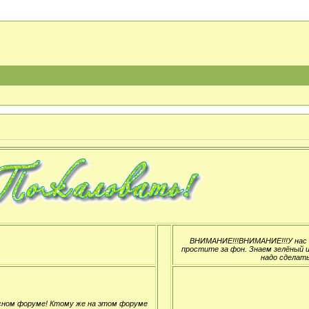
ВНИМАНИЕ!!!ВНИМАНИЕ!!!У нас н
простите за фон. Знаем зелёный и
надо сделать
сном форуме! Ктому же на этом форуме