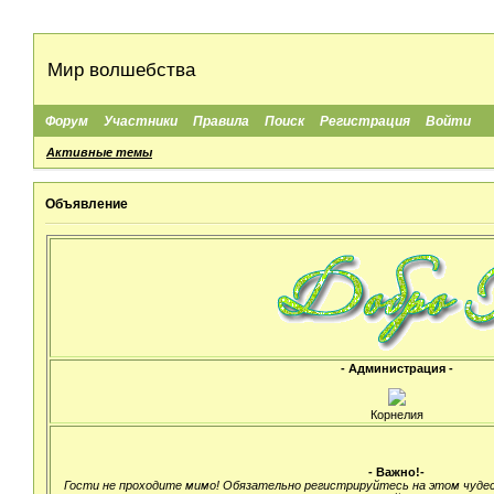
Мир волшебства
Форум
Участники
Правила
Поиск
Регистрация
Войти
Активные темы
Объявление
- Администрация -
Корнелия
- Важно!-
Гости не проходите мимо! Обязательно регистрируйтесь на этом чуде