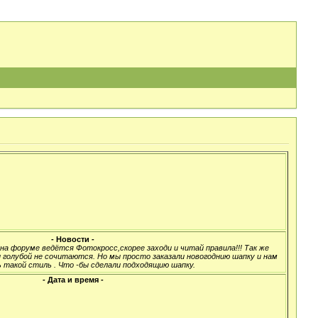
- Новости -
а форуме ведётся Фотокросс,скорее заходи и читай правила!!! Так же
 голубой не сочитаются. Но мы просто заказали новогоднию шапку и нам
 такой стиль . Что -бы сделали подходящию шапку.
- Дата и время -