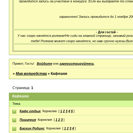
проводится запись на участвие в конкурсе. Есле вы выйграете то ста
ограничено! Запись провидится до 1 ноября 200
- Для гостей -
У нас скоро начнётся ролевая!Не сиди на главной странице, занимай ро
тебя! Ролевая может скоро начнётся, но нам срочно нужны:Вилл,
Привет, Гость!
Войдите
или
зарегистрируйтесь
.
»
Мир волшебства
»
Кафешки
Страница:
1
Кафешки
Тема
Кафе отдых
Корнелия
[
1
2
3
4
5
]
Пиццерия
Корнелия
[
1
2
3
]
Баскин Робинс
Корнелия
[
1
2
3
4
]