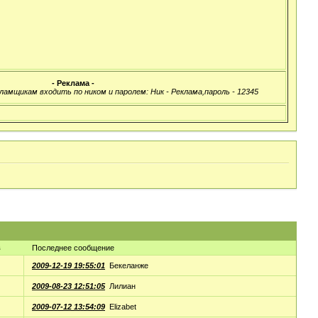
- Реклама -
ламщикам входить по ником и паролем: Ник - Реклама,пароль - 12345
в
Последнее сообщение
2009-12-19 19:55:01
Бекеланже
2009-08-23 12:51:05
Лилиан
2009-07-12 13:54:09
Elizabet