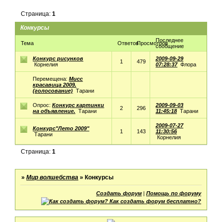
Страница:
1
Конкурсы
Последнее
Тема
Ответов
Просмотров
сообщение
Конкурс рисунков
2009-09-29
1
479
Корнелия
07:28:37
Флора
Перемещена:
Мисс
красавица 2009.
(голосование)
Тарани
Опрос:
Конкурс картинки
2009-09-03
2
296
на объявление.
Тарани
11:45:18
Тарани
2009-07-27
Конкурс"Лето 2009"
1
143
11:30:56
Тарани
Корнелия
Страница:
1
»
Мир волшебства
»
Конкурсы
Создать форум
|
Помощь по форуму