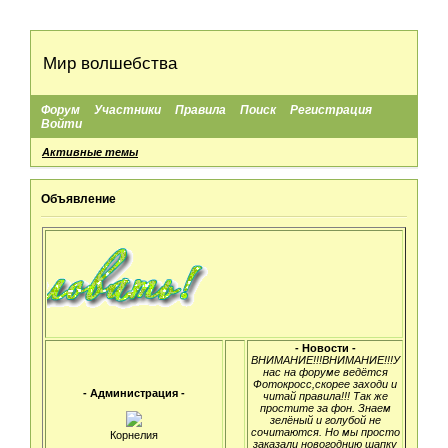
Мир волшебства
Форум
Участники
Правила
Поиск
Регистрация
Войти
Активные темы
Объявление
- Новости -
ВНИМАНИЕ!!!ВНИМАНИЕ!!!У
нас на форуме ведётся
Фотокросс,скорее заходи и
- Администрация -
читай правила!!! Так же
простите за фон. Знаем
зелёный и голубой не
сочитаются. Но мы просто
Корнелия
заказали новогоднию шапку