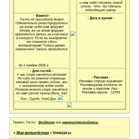
и нам надо сделать такой
стиль . Что -бы сделали
подходящию шапку.
- Важно!-
- Дата и время -
Гости не проходите мимо!
Обязательно регистрируйтесь
на этом чудесном форуме!
Ктому же на этом форуме
проводится запись на участвие
в конкурсе. Есле вы выйграете
то станете сдесь
модератором! Только время
ограничено! Запись провидится
до 1 ноября 2009 г.
- Для гостей -
У нас скоро начнётся ролевая!
- Реклама -
Не сиди на главной странице,
Реклама строго взаимная!
занимай роли прямо сейчас, мы
Рекламщикам входить по
с нетерпением ждём тебя!
ником и паролем: Ник -
Ролевая может скоро начнётся,
Реклама,пароль - 12345
но нам срочно нужны:Вилл, Хай
Лин , Орубе, Злой Дух .
Привет, Гость!
Войдите
или
зарегистрируйтесь
.
»
Мир волшебства
»
Конкурсы