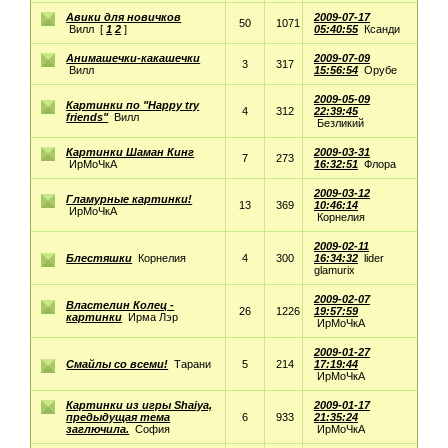
Авики для новичков
2009-07-17
50
1071
Вилл
[
1
2
]
05:40:55
Ксанди
Анимашечки-какашечки
2009-07-09
3
317
Вилл
15:56:54
Орубе
2009-05-09
Картинки по "Happy try
4
312
22:39:45
friends"
Вилл
Безликий
Картинки Шаман Кинг
2009-03-31
7
273
ИрМоЧкА
16:32:51
Флора
2009-03-12
Гламурные картинки!
13
369
10:46:14
ИрМоЧкА
Корнелия
2009-02-11
Блестяшки
Корнелия
4
300
16:34:32
lider
glamurix
2009-02-07
Властелин Колец -
26
1226
19:57:59
картинки
Ирма Лэр
ИрМоЧкА
2009-01-27
Смайлы со всеми!
Тарани
5
214
17:19:44
ИрМоЧкА
Картинки из игры Shaiya,
2009-01-17
предыдущая тема
6
933
21:35:24
заглючила.
София
ИрМоЧкА