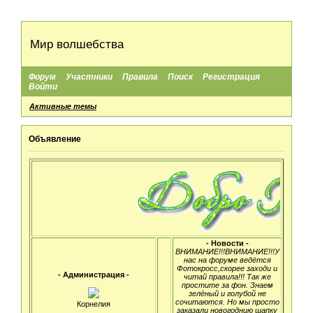
Мир волшебства
Форум
Участники
Правила
Поиск
Регистрация
Войти
Активные темы
Объявление
- Новости -
ВНИМАНИЕ!!!ВНИМАНИЕ!!!У
нас на форуме ведётся
Фотокросс,скорее заходи и
- Администрация -
читай правила!!! Так же
простите за фон. Знаем
зелёный и голубой не
сочитаются. Но мы просто
Корнелия
заказали новогоднию шапку