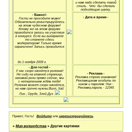
и нам надо сделать такой
стиль . Что -бы сделали
подходящию шапку.
- Важно!-
- Дата и время -
Гости не проходите мимо!
Обязательно регистрируйтесь
на этом чудесном форуме!
Ктому же на этом форуме
проводится запись на участвие
в конкурсе. Есле вы выйграете
то станете сдесь
модератором! Только время
ограничено! Запись провидится
до 1 ноября 2009 г.
- Для гостей -
У нас скоро начнётся ролевая!
- Реклама -
Не сиди на главной странице,
Реклама строго взаимная!
занимай роли прямо сейчас, мы
Рекламщикам входить по
с нетерпением ждём тебя!
ником и паролем: Ник -
Ролевая может скоро начнётся,
Реклама,пароль - 12345
но нам срочно нужны:Вилл, Хай
Лин , Орубе, Злой Дух .
Привет, Гость!
Войдите
или
зарегистрируйтесь
.
»
Мир волшебства
»
Другие картинки