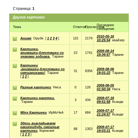
Страница:
1
Другие картинки
Последнее
Тема
Ответов
Просмотров
сообщение
2010-05-16
Аниме
Орубе
[
1
2
3
4
]
115
2179
10:25:54
квайзер
Картинки,
2009-08-14
анимашки,блестяшки со
23
1741
19:34:57
Тарани
знаками зодиака.
Тарани
Картинки
,анимашки,блестяшки со
2009-08-06
31
8356
смешариками!
Тарани
19:01:22
Тарани
[
1
2
]
2009-08-05
Разные картинки
Ниса
0
126
01:50:34
Ниса
Картинки ранетки.
2009-07-18
3
434
Тарани
09:51:58
Ксанди
2009-07-17
Winx Картинки
ИрМоЧкА
17
684
21:24:57
Ксанди
Здесь выкладываем
какиенибудь смешные
2009-07-17
88
1353
картинки
Корнелия
19:03:21
Ксанди
[
1
2
3
]