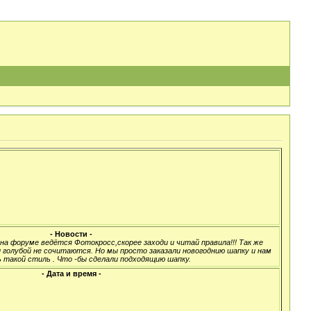
- Новости -
а форуме ведётся Фотокросс,скорее заходи и читай правила!!! Так же
 голубой не сочитаются. Но мы просто заказали новогоднию шапку и нам
 такой стиль . Что -бы сделали подходящию шапку.
- Дата и время -