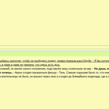
улыбаясь шепотом, чтобы не разбудить подруг, привествовала мага Орубе, - Я бы хотел
 в доме и даже не уверена, что здесь есть душ.
езликий, не меняя своего положения, подставляя лицо солнечным лучам. -
Ни душа, н
и хочешь.
- Акрон создал призрачную фигуру - Тень. Самым хорошим было то, что они
 воительницы не было, он вышел через окно и сходил до ближайшего водопада, где и 