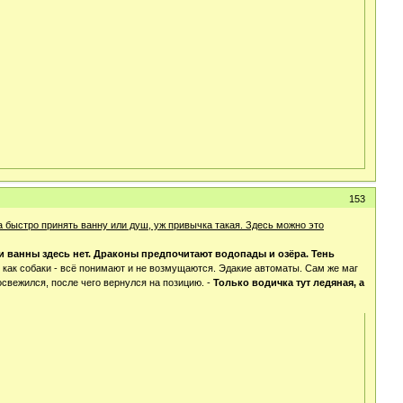
153
а быстро принять ванну или душ, уж привычка такая. Здесь можно это
и ванны здесь нет. Драконы предпочитают водопады и озёра. Тень
 как собаки - всё понимают и не возмущаются. Эдакие автоматы. Сам же маг
освежился, после чего вернулся на позицию. -
Только водичка тут ледяная, а