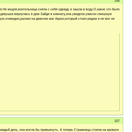
156
Не медля,воительница сняла с себя одежду и зашла в воду.О,какое это было
0,девушка вернулась в дом.Зайдя в комнату,она увидела ужасно смешную
ую очевидно,разлил на девочек маг Акрон,который стоял рядом и не мог не
157
каждый день, она могла бы привыкнуть. А теперь Стражница стояла на кровати