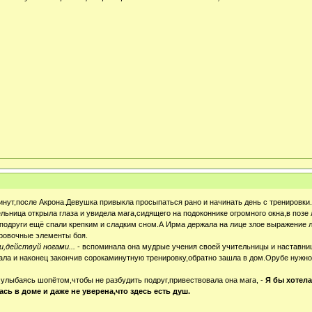
нут,после Акрона.Девушка привыкла просыпаться рано и начинать день с тренировки.С
ьница открыла глаза и увидела мага,сидящего на подоконнике огромного окна,в позе
подруги ещё спали крепким и сладким сном.А Ирма держала на лице злое выражение 
ровочные элементы боя.
,действуй ногами...
- вспоминала она мудрые учения своей учительницы и наставни
а и наконец закончив сорокаминутную тренировку,обратно зашла в дом.Орубе нужно б
 улыбаясь шопётом,чтобы не разбудить подруг,привествовала она мага, -
Я бы хотела
сь в доме и даже не уверена,что здесь есть душ.