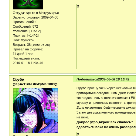
0
Откуда:
где-то в Междумирье
Зарегистрирован
: 2009-04-05
Приглашений:
0
Сообщений:
872
Уважение:
[+15/-2]
Позитив:
[+14/-2]
Пол:
Мужской
Возраст:
36
[1990-06-26]
Провел на форуме:
11 дней 1 час
Последний визит:
2010-01-18 11:34:46
Орубе
Поделиться
2009-06-08 19:16:42
ღКрАсОтКа ФоРуМа 2009ღ
Орубе проснулась через несколько ми
пригодиться сегодняшним днём.Воител
тихо одевшись вышла из комнаты.Её 
мураву и принялась выполнять трени
Если не можешь действовать руками
Затем девушка немного помедетировал
на окне.
Доброе утро,Акрон!Как спалось?
-
сделать?Я пока не очень разобрала
0