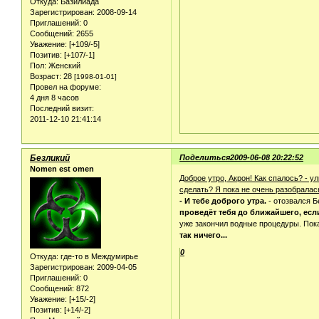
Откуда:
Базилиада
Зарегистрирован
: 2008-09-14
Приглашений:
0
Сообщений:
2655
Уважение:
[+109/-5]
Позитив:
[+107/-1]
Пол:
Женский
Возраст:
28
[1998-01-01]
Провел на форуме:
4 дня 8 часов
Последний визит:
2011-12-10 21:41:14
Безликий
Поделиться
2009-06-08 20:22:52
Nomen est omen
Доброе утро, Акрон! Как спалось? - 
сделать? Я пока не очень разобралась
- И тебе доброго утра.
- отозвался Б
проведёт тебя до ближайшего, есл
уже закончил водные процедуры. Пока
так ничего...
0
Откуда:
где-то в Междумирье
Зарегистрирован
: 2009-04-05
Приглашений:
0
Сообщений:
872
Уважение:
[+15/-2]
Позитив:
[+14/-2]