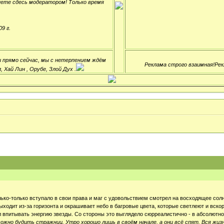
нете сдесь модератором! Только время
9 г.
ли прямо сейчас, мы с нетерпением ждём
Реклама строго взаимная!Рек
 Хай Лин , Орубе, Злой Дух .
ько-только вступало в свои права и маг с удовольствием смотрел на восходящее солн
ходит из-за горизонта и окрашивает небо в багровые цвета, которые светлеют и вско
тал впитывать энергию звезды. Со стороны это выглядело сюрреалистично - в абсолю
ожно будить стражниц. Утро хорошо лишь в своём начале, а они всё спят. Вся жи