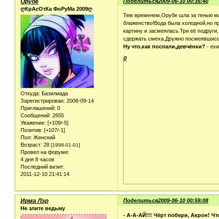
Орубе
Поделиться
2009-06-10 00:35:40
ღКрАсОтКа ФоРуМа 2009ღ
Тем временем,Орубе шла за тенью ма
блаженство!Вода была холодной,но пр
картину и засмеялась.Три её подруги
сдержать смеха.Дружно посмеявшись
Ну что,как поспали,девчёнки?
- ех
0
Откуда:
Базилиада
Зарегистрирован
: 2008-09-14
Приглашений:
0
Сообщений:
2655
Уважение:
[+109/-5]
Позитив:
[+107/-1]
Пол:
Женский
Возраст:
28
[1998-01-01]
Провел на форуме:
4 дня 8 часов
Последний визит:
2011-12-10 21:41:14
Ирма Лэр
Поделиться
2009-06-10 00:59:08
Не злите ведьму
- А-А-АЙ!!! Чёрт побери, Акрон! Чт