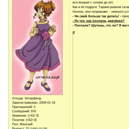
вся мокрая с головы до пят.
Как и её подруги. Тарани рывком сел
Ничего, это поправимо. -
немного ус
- Не смей больше так делать! -
приг
- Ну что, как поспали, девчёнки?
- Поспали? Шутишь, что ли? Я могл
0
Откуда:
Хитерфилд
Зарегистрирован
: 2009-01-16
Приглашений:
0
Сообщений:
976
Уважение:
[+42/-3]
Позитив:
[+62/-0]
Пол:
Женский
Возраст:
32
[1993-10-28]