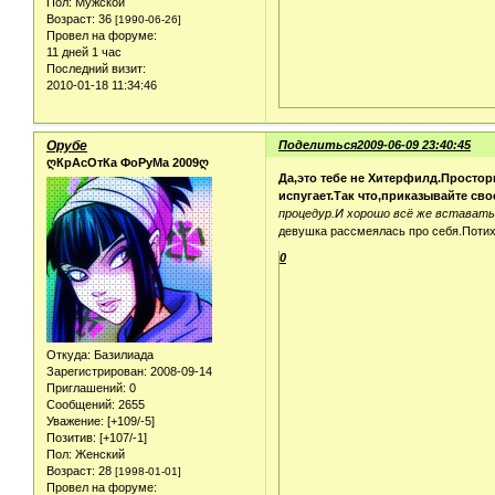
Пол:
Мужской
Возраст:
36
[1990-06-26]
Провел на форуме:
11 дней 1 час
Последний визит:
2010-01-18 11:34:46
Орубе
Поделиться
2009-06-09 23:40:45
ღКрАсОтКа ФоРуМа 2009ღ
Да,это тебе не Хитерфилд.Простор
испугает.Так что,приказывайте сво
процедур.И хорошо всё же вставать
девушка рассмеялась про себя.Потих
0
Откуда:
Базилиада
Зарегистрирован
: 2008-09-14
Приглашений:
0
Сообщений:
2655
Уважение:
[+109/-5]
Позитив:
[+107/-1]
Пол:
Женский
Возраст:
28
[1998-01-01]
Провел на форуме: