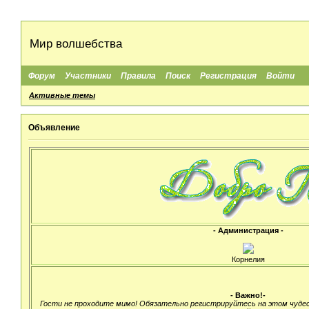
Мир волшебства
Форум
Участники
Правила
Поиск
Регистрация
Войти
Активные темы
Объявление
- Администрация -
Корнелия
- Важно!-
Гости не проходите мимо! Обязательно регистрируйтесь на этом чуде