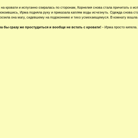
а на кровати и испуганно озиралась по сторонам, Корнелия снова стала причитать о ис
покоившись, Ирма подняла руку и приказала каплям воды исчезнуть. Одежда снова ста
розила она магу, сидевшему на подоконнике и тихо усмехающемуся. В комнату вошла 
а бы сразу же простудиться и вообще не встать с кровати! -
Ирма просто кипела.