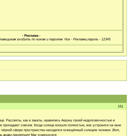
- Реклама -
ламщикам входить по ником и паролем: Ник - Реклама,пароль - 12345
151
це. Рассветы, как и закаты, нравились Акрону своей недолговечностью и
ре пропадают совсем. Когда солнце взошло полностью, маг устроился на окне
тно чёрной сфере пространства находился освещённый солнцем человек.
Вот,
знь мимо пролетит!
Маг усмехнулся.