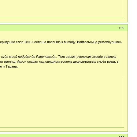
155
верждение слов Тень неспеша поплыла к выходу. Воительница усмехнувшись
уда моей побудке до Равеновкой... Тот своим ученикам гвозди в пятки
и зрелищ, Акрон создал над спящими восемь дециметровых слоёв воды, в
ю и Тарани.