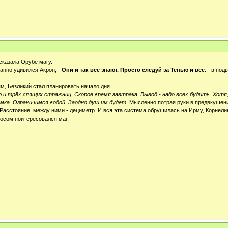
сказала Орубе магу.
ранно удивился Акрон, -
Они и так всё знают. Просто следуй за Тенью и всё.
- в под
, Безликий стал планировать начало дня.
трёх спящих стражниц. Скорое время завтрака. Вывод - надо всех будить. Хотя, к
амка. Ограничимся водой. Заодно душ им будет.
Мысленно потрая руки в предвкушени
 Расстояние между ними - дециметр. И вся эта система обрушилась на Ирму, Корнели
осом поитересовался маг.