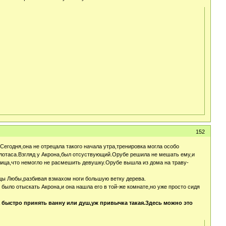
152
егодня,она не отрецала такого начала утра,тренировка могла особо
 лотаса.Взгляд у Акрона,был отсуствующий.Орубе решила не мешать ему,и
лица,что немогло не расмешить девушку.Орубе вышла из дома на траву-
цы Любы,разбивая взмахом ноги большую ветку дерева.
ыло отыскать Акрона,и она нашла его в той-же комнате,но уже просто сидя
 быстро принять ванну или душ,уж привычка такая.Здесь можно это