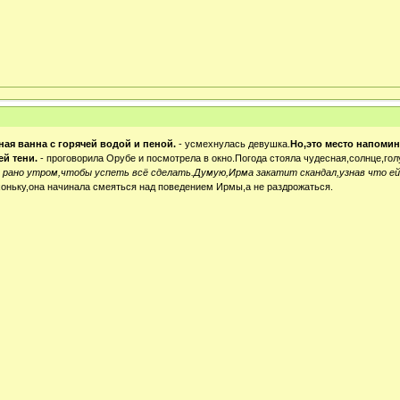
ная ванна с горячей водой и пеной.
- усмехнулась девушка.
Но,это место напомин
ей тени.
- проговорила Орубе и посмотрела в окно.Погода стояла чудесная,солнце,гол
 рано утром,чтобы успеть всё сделать.Думую,Ирма закатит скандал,узнав что ей
оньку,она начинала смеяться над поведением Ирмы,а не раздрожаться.