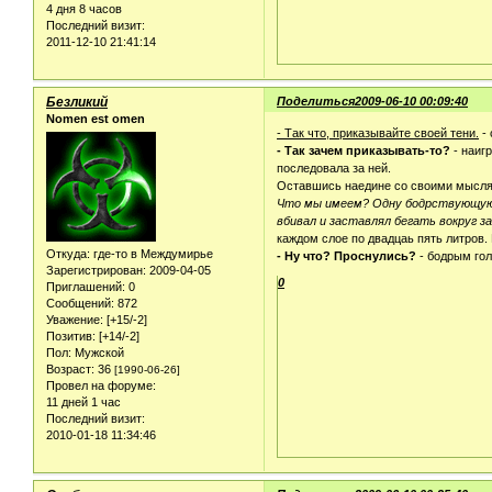
4 дня 8 часов
Последний визит:
2011-12-10 21:41:14
Безликий
Поделиться
2009-06-10 00:09:40
Nomen est omen
- Так что, приказывайте своей тени.
- 
- Так зачем приказывать-то?
- наиг
последовала за ней.
Оставшись наедине со своими мыслям
Что мы имеем? Одну бодрствующую и 
вбивал и заставлял бегать вокруг з
каждом слое по двадцаь пять литров.
Откуда:
где-то в Междумирье
- Ну что? Проснулись?
- бодрым гол
Зарегистрирован
: 2009-04-05
0
Приглашений:
0
Сообщений:
872
Уважение:
[+15/-2]
Позитив:
[+14/-2]
Пол:
Мужской
Возраст:
36
[1990-06-26]
Провел на форуме:
11 дней 1 час
Последний визит:
2010-01-18 11:34:46