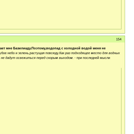
154
ает мне Базилиаду.Поэтому,водопад с холодной водой меня не
убое небо и зелень,растущая повсюду.
Как раз подходящее место для водных
 не дадут освежиться перед скорым выходом.
- при последней мысли