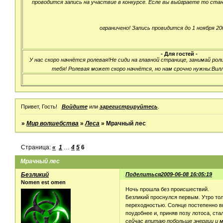
проводится запись на участвие в конкурсе. Есле вы выйграете то ста
ограничено! Запись провидится до 1 ноября 200
- Для гостей -
У нас скоро начнётся ролевая!Не сиди на главной странице, занимай ро
тебя! Ролевая может скоро начнётся, но нам срочно нужны:Вилл,
Привет, Гость!
Войдите
или
зарегистрируйтесь
.
»
Мир волшебства
»
Леса
»
Мрачный лес
Страница:
«
1
…
4
5
6
Мрачный лес
Безликий
Поделиться
2009-06-08 16:05:19
Nomen est omen
Ночь прошла без происшествий.
Безликий проснулся первым. Утро тол
переходностью. Солнце постепенно вы
поудобнее и, приняв позу лотоса, с
сейчас впитаю побольше энергии и м