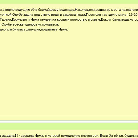
га,верно ведущию её в ближайщему водопаду.Наконец,они дошли до места назначения.
иятной.Орубе зашла под струю воды и закрыла глаза.Простояв так где-то минут 15-2
,Тарани,Корнелия и Ирма лежали на кровати полностью мокрые.Вокруг была вода,котор
,Орубе всё-же удалось успокоиться.
идно улыбнулась девушка,подмигнув Ирме.
о за дела?! -
заорала Ирма, с которой немедленно слетел сон. Если бы её так будили 