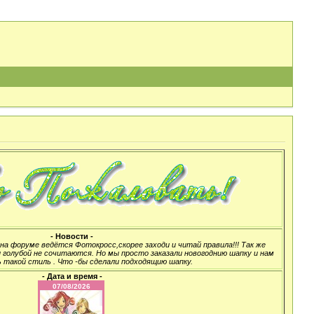
- Новости -
а форуме ведётся Фотокросс,скорее заходи и читай правила!!! Так же
 голубой не сочитаются. Но мы просто заказали новогоднию шапку и нам
 такой стиль . Что -бы сделали подходящию шапку.
- Дата и время -