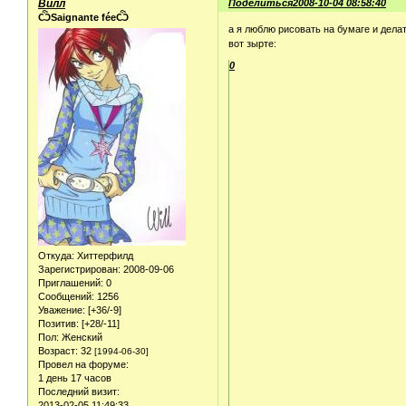
Вилл
Поделиться
2008-10-04 08:58:40
ѼSaignante féeѼ
а я люблю рисовать на бумаге и дел
вот зырте:
0
Откуда:
Хиттерфилд
Зарегистрирован
: 2008-09-06
Приглашений:
0
Сообщений:
1256
Уважение:
[+36/-9]
Позитив:
[+28/-11]
Пол:
Женский
Возраст:
32
[1994-06-30]
Провел на форуме:
1 день 17 часов
Последний визит:
2013-02-05 11:49:33