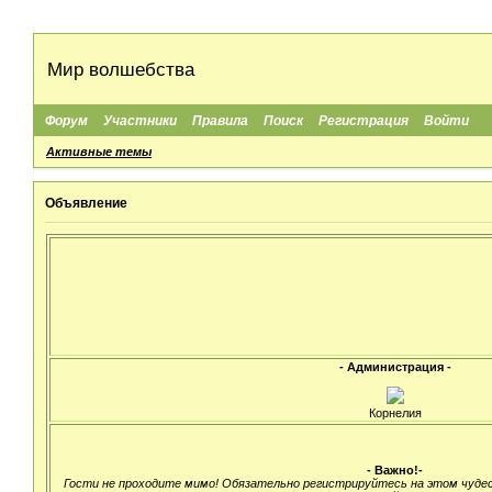
Мир волшебства
Форум
Участники
Правила
Поиск
Регистрация
Войти
Активные темы
Объявление
- Администрация -
Корнелия
- Важно!-
Гости не проходите мимо! Обязательно регистрируйтесь на этом чуде