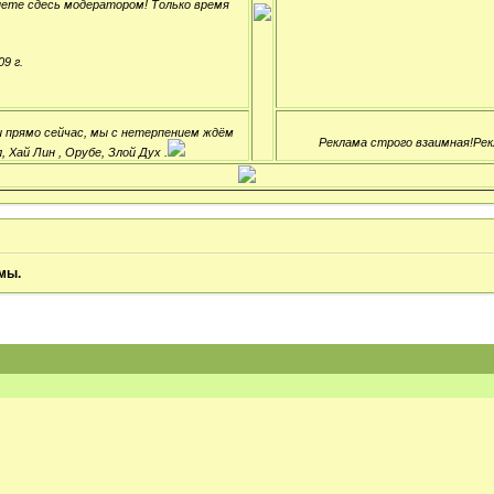
нете сдесь модератором! Только время
9 г.
ли прямо сейчас, мы с нетерпением ждём
Реклама строго взаимная!Рек
 Хай Лин , Орубе, Злой Дух .
мы.