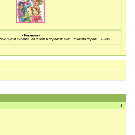
- Реклама -
ламщикам входить по ником и паролем: Ник - Реклама,пароль - 12345
1