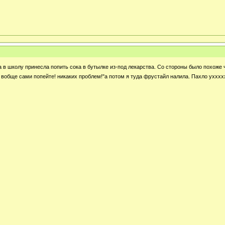
ра в школу принесла попить сока в бутылке из-под лекарства. Со стороны было похоже ч
и вобще сами попейте! никаких проблем!"а потом я туда фрустайл налила. Пахло ухххх