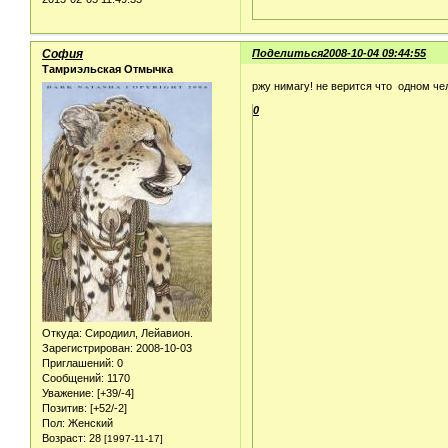
София
Поделиться
2008-10-04 09:44:55
Тамриэльская Отмычка
ржу нимагу! не верится что одном ч
0
Откуда:
Сиродиил, Лейавион.
Зарегистрирован
: 2008-10-03
Приглашений:
0
Сообщений:
1170
Уважение:
[+39/-4]
Позитив:
[+52/-2]
Пол:
Женский
Возраст:
28
[1997-11-17]