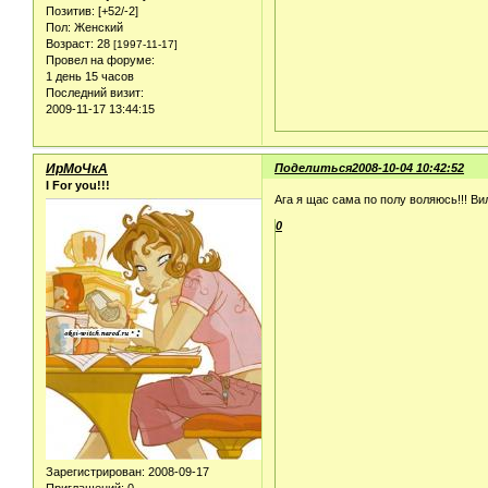
Позитив:
[+52/-2]
Пол:
Женский
Возраст:
28
[1997-11-17]
Провел на форуме:
1 день 15 часов
Последний визит:
2009-11-17 13:44:15
ИрМоЧкА
Поделиться
2008-10-04 10:42:52
I For you!!!
Ага я щас сама по полу воляюсь!!! Ви
0
Зарегистрирован
: 2008-09-17