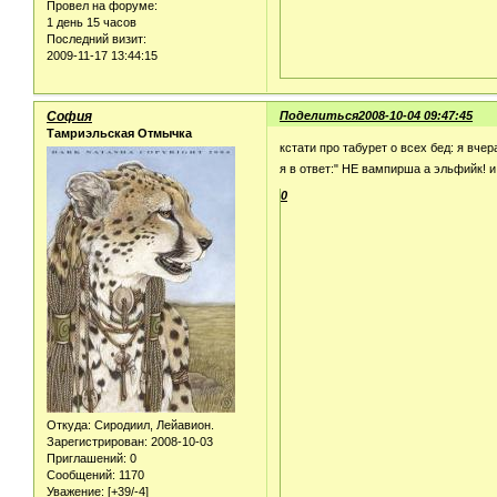
Провел на форуме:
1 день 15 часов
Последний визит:
2009-11-17 13:44:15
София
Поделиться
2008-10-04 09:47:45
Тамриэльская Отмычка
кстати про табурет о всех бед: я вче
я в ответ:" НЕ вампирша а эльфийк! 
0
Откуда:
Сиродиил, Лейавион.
Зарегистрирован
: 2008-10-03
Приглашений:
0
Сообщений:
1170
Уважение:
[+39/-4]