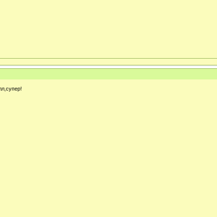
лл,супер!