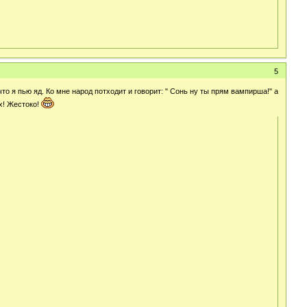
5
то я пью яд. Ко мне народ потходит и говорит: " Сонь ну ты прям вампирша!" а
х! Жестоко!