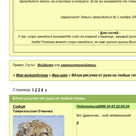
проводится запись на участвие в конкурсе. Есле вы выйграете то ста
ограничено! Запись провидится до 1 ноября 200
- Для гостей -
У нас скоро начнётся ролевая!Не сиди на главной странице, занимай ро
тебя! Ролевая может скоро начнётся, но нам срочно нужны:Вилл,
Привет, Гость!
Войдите
или
зарегистрируйтесь
.
»
Мир волшебства
»
Фан-арт
»
ВАши рисунки от руки на любые те
Страница:
1
2
3
4
»
ВАши рисунки от руки на любые темы.
София
Поделиться
2008-10-03 22:53:24
Тамриэльская Отмычка
Вот дракончик... мой любименький!
0