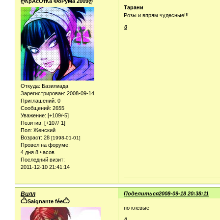
ღКрАсОтКа ФоРуМа 2009ღ
Тарани
Розы и впрям чудесные!!!
0
Откуда:
Базилиада
Зарегистрирован
: 2008-09-14
Приглашений:
0
Сообщений:
2655
Уважение:
[+109/-5]
Позитив:
[+107/-1]
Пол:
Женский
Возраст:
28
[1998-01-01]
Провел на форуме:
4 дня 8 часов
Последний визит:
2011-12-10 21:41:14
Вилл
Поделиться
2008-09-18 20:38:11
ѼSaignante féeѼ
но клёвые
0