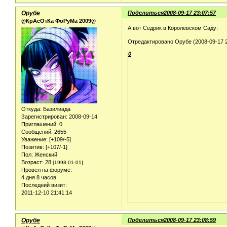
Орубе
Поделиться
2008-09-17 23:07:57
ღКрАсОтКа ФоРуМа 2009ღ
А вот Седрик в Королевском Саду:
Отредактировано Орубе (2008-09-17 2
0
Откуда:
Базилиада
Зарегистрирован
: 2008-09-14
Приглашений:
0
Сообщений:
2655
Уважение:
[+109/-5]
Позитив:
[+107/-1]
Пол:
Женский
Возраст:
28
[1998-01-01]
Провел на форуме:
4 дня 8 часов
Последний визит:
2011-12-10 21:41:14
Орубе
Поделиться
2008-09-17 23:08:59