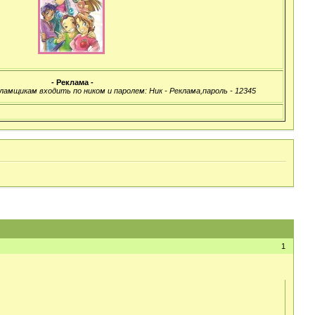
- Реклама -
ламщикам входить по ником и паролем: Ник - Реклама,пароль - 12345
1