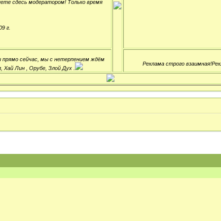
нете сдесь модератором! Только время
9 г.
ли прямо сейчас, мы с нетерпением ждём
Реклама строго взаимная!Рек
 Хай Лин , Орубе, Злой Дух .