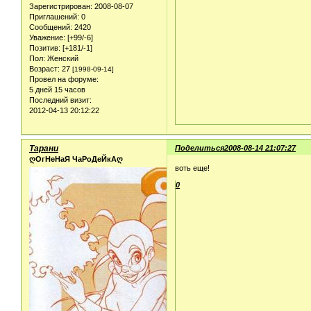
Зарегистрирован
: 2008-08-07
Приглашений:
0
Сообщений:
2420
Уважение:
[+99/-6]
Позитив:
[+181/-1]
Пол:
Женский
Возраст:
27
[1998-09-14]
Провел на форуме:
5 дней 15 часов
Последний визит:
2012-04-13 20:12:22
Тарани
Поделиться
2008-08-14 21:07:27
ღОгНеНаЯ ЧаРоДеЙкАღ
воть еще!
0