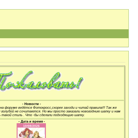
- Новости -
а форуме ведётся Фотокросс,скорее заходи и читай правила!!! Так же
 голубой не сочитаются. Но мы просто заказали новогоднию шапку и нам
 такой стиль . Что -бы сделали подходящию шапку.
- Дата и время -