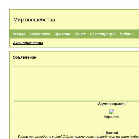
Мир волшебства
Форум
Участники
Правила
Поиск
Регистрация
Войти
Активные темы
Объявление
- Администрация -
Корнелия
- Важно!-
Гости не проходите мимо! Обязательно регистрируйтесь на этом чуде