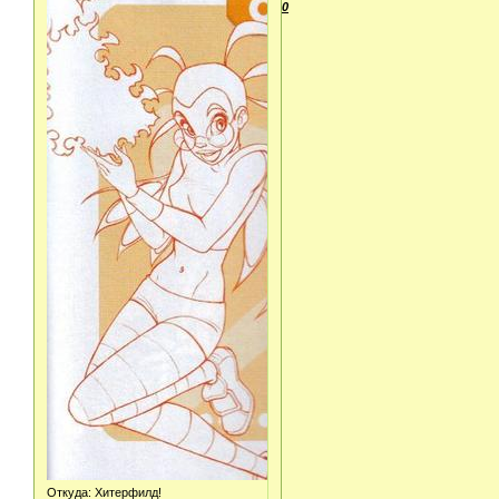
0
Откуда:
Хитерфилд!