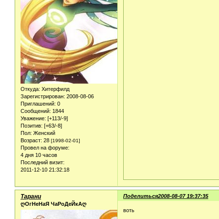
Откуда:
Хитерфилд
Зарегистрирован
: 2008-08-06
Приглашений:
0
Сообщений:
1844
Уважение:
[+113/-9]
Позитив:
[+63/-8]
Пол:
Женский
Возраст:
28
[1998-02-01]
Провел на форуме:
4 дня 10 часов
Последний визит:
2011-12-10 21:32:18
Тарани
Поделиться
2008-08-07 19:37:35
ღОгНеНаЯ ЧаРоДеЙкАღ
воть