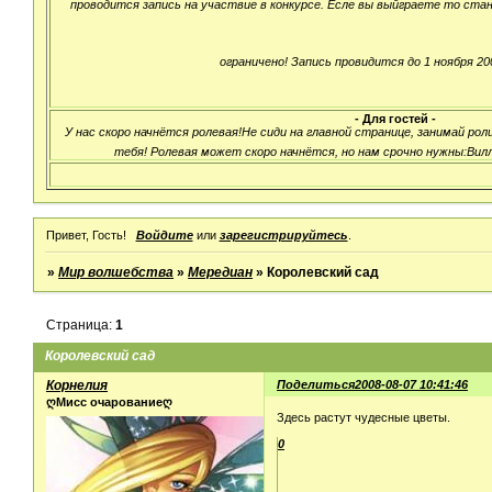
проводится запись на участвие в конкурсе. Есле вы выйграете то ста
ограничено! Запись провидится до 1 ноября 200
- Для гостей -
У нас скоро начнётся ролевая!Не сиди на главной странице, занимай ро
тебя! Ролевая может скоро начнётся, но нам срочно нужны:Вилл,
Привет, Гость!
Войдите
или
зарегистрируйтесь
.
»
Мир волшебства
»
Мередиан
»
Королевский сад
Страница:
1
Королевский сад
Корнелия
Поделиться
2008-08-07 10:41:46
ღМисс очарованиеღ
Здесь растут чудесные цветы.
0