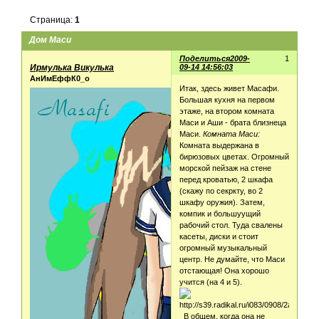
Страница:
1
Дом Маси
Поделиться
2009-
1
Ирмулька Викулька
09-14 14:56:03
АнИмЕффК0_о
Итак, здесь живет Масафи.
Большая кухня на первом
этаже, на втором комната
Маси и Аши - брата близнеца
Маси.
Комната Маси:
Комната выдержана в
бирюзовых цветах. Огромный
морской пейзаж на стене
перед кроватью, 2 шкафа
(скажу по секркту, во 2
шкафу оружия). Затем,
компик и большуущий
рабочий стол. Туда свалены
касеты, диски и стоит
огромный музыкальный
центр. Не думайте, что Маси
отстающая! Она хорошо
учится (на 4 и 5).
В общем, когда она не