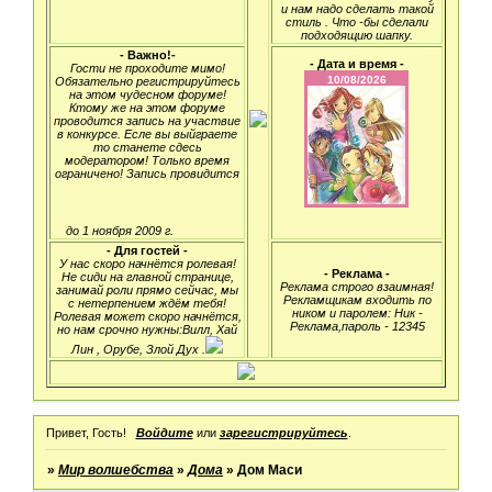
и нам надо сделать такой
стиль . Что -бы сделали
подходящию шапку.
- Важно!-
- Дата и время -
Гости не проходите мимо!
Обязательно регистрируйтесь
на этом чудесном форуме!
Ктому же на этом форуме
проводится запись на участвие
в конкурсе. Есле вы выйграете
то станете сдесь
модератором! Только время
ограничено! Запись провидится
до 1 ноября 2009 г.
- Для гостей -
У нас скоро начнётся ролевая!
- Реклама -
Не сиди на главной странице,
Реклама строго взаимная!
занимай роли прямо сейчас, мы
Рекламщикам входить по
с нетерпением ждём тебя!
ником и паролем: Ник -
Ролевая может скоро начнётся,
Реклама,пароль - 12345
но нам срочно нужны:Вилл, Хай
Лин , Орубе, Злой Дух .
Привет, Гость!
Войдите
или
зарегистрируйтесь
.
»
Мир волшебства
»
Дома
»
Дом Маси