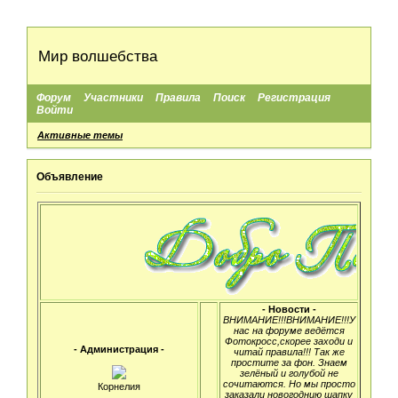
Мир волшебства
Форум
Участники
Правила
Поиск
Регистрация
Войти
Активные темы
Объявление
- Новости -
ВНИМАНИЕ!!!ВНИМАНИЕ!!!У
нас на форуме ведётся
Фотокросс,скорее заходи и
- Администрация -
читай правила!!! Так же
простите за фон. Знаем
зелёный и голубой не
сочитаются. Но мы просто
Корнелия
заказали новогоднию шапку